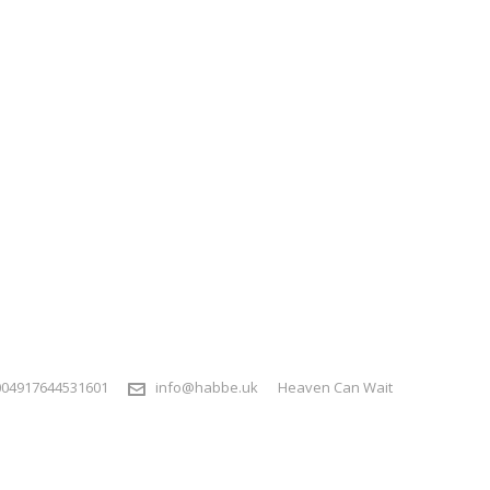
004917644531601
info@habbe.uk
Heaven Can Wait
3