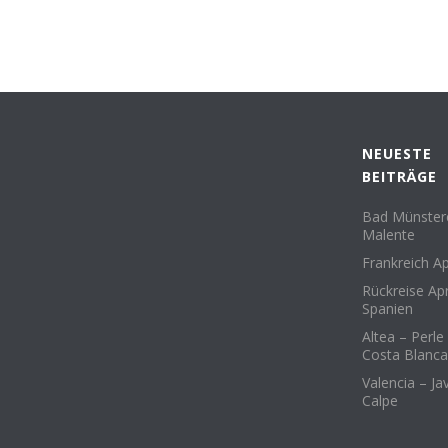
NEUESTE
BEITRÄGE
Bad Münsterei
Malente
Frankreich Ap
Rückreise Apr
Spanien
Altea – Perle
Costa Blanca
Valencia – Ja
Calpe