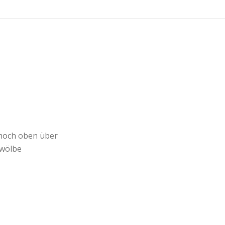
HOME
/
MONACO 2013
 hoch oben über
ewölbe