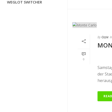
WEGLOT SWITCHER
By
Ozzie
I
MON
0
Samstag
der Sta
herausg
REA