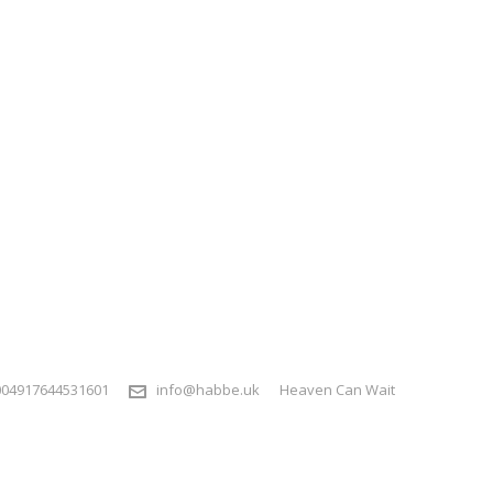
004917644531601
info@habbe.uk
Heaven Can Wait