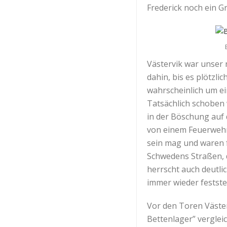
Frederick noch ein G
Västervik war unser 
dahin, bis es plötzl
wahrscheinlich um ein
Tatsächlich schoben w
in der Böschung auf
von einem Feuerwehr
sein mag und waren f
Schwedens Straßen, d
herrscht auch deutli
immer wieder feststel
Vor den Toren Väster
Bettenlager” verglei