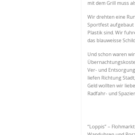
mit dem Grill muss a
Wir drehten eine Rund
Sportfest aufgebaut w
Plastik sind. Wir fuh
das blauweisse Schil
Und schon waren wir d
Übernachtungskosten
Ver- und Entsorgung.
liefen Richtung Stad
Geld wollten wir lieb
Radfahr- und Spazier
“Loppis” – Flohmarkt
Wanduhren und Porze