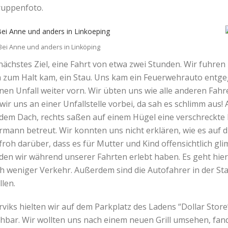
ruppenfoto.
Bei Anne und anders in Linköping
nächstes Ziel, eine Fahrt von etwa zwei Stunden. Wir fuhre
ich zum Halt kam, ein Stau. Uns kam ein Feuerwehrauto entge
en Unfall weiter vorn. Wir übten uns wie alle anderen Fahre
ir uns an einer Unfallstelle vorbei, da sah es schlimm aus! 
 dem Dach, rechts saßen auf einem Hügel eine verschreckte
mann betreut. Wir konnten uns nicht erklären, wie es auf 
roh darüber, dass es für Mutter und Kind offensichtlich gli
en wir während unserer Fahrten erlebt haben. Es geht hier e
ch weniger Verkehr. Außerdem sind die Autofahrer in der St
len.
viks hielten wir auf dem Parkplatz des Ladens “Dollar Store
chbar. Wir wollten uns nach einem neuen Grill umsehen, fan