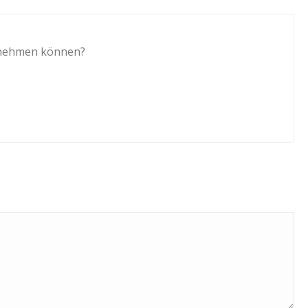
itnehmen können?
T