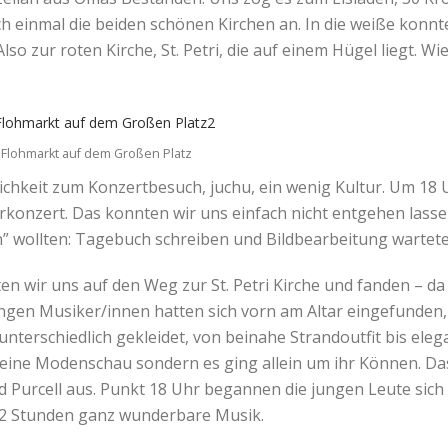
h einmal die beiden schönen Kirchen an. In die weiße konnten
so zur roten Kirche, St. Petri, die auf einem Hügel liegt. Wi
Flohmarkt auf dem Großen Platz
ichkeit zum Konzertbesuch, juchu, ein wenig Kultur. Um 18
onzert. Das konnten wir uns einfach nicht entgehen lasse
” wollten: Tagebuch schreiben und Bildbearbeitung wartet
 wir uns auf den Weg zur St. Petri Kirche und fanden – da n
ngen Musiker/innen hatten sich vorn am Altar eingefunden,
unterschiedlich gekleidet, von beinahe Strandoutfit bis ele
s keine Modenschau sondern es ging allein um ihr Können. 
Purcell aus. Punkt 18 Uhr begannen die jungen Leute sich 
1/2 Stunden ganz wunderbare Musik.