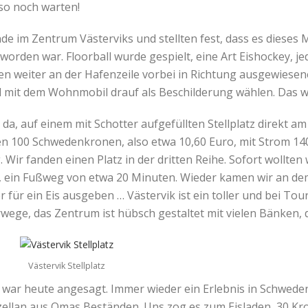
lso noch warten!
e im Zentrum Västerviks und stellten fest, dass es dieses Ma
orden war. Floorball wurde gespielt, eine Art Eishockey, jed
ren weiter an der Hafenzeile vorbei in Richtung ausgewiesen
d mit dem Wohnmobil drauf als Beschilderung wählen. Das w
a, auf einem mit Schotter aufgefüllten Stellplatz direkt am
 100 Schwedenkronen, also etwa 10,60 Euro, mit Strom 140 
 Wir fanden einen Platz in der dritten Reihe. Sofort wollte
t, ein Fußweg von etwa 20 Minuten. Wieder kamen wir an dem
er für ein Eis ausgeben … Västervik ist ein toller und bei Tou
wege, das Zentrum ist hübsch gestaltet mit vielen Bänken,
Västervik Stellplatz
 war heute angesagt. Immer wieder ein Erlebnis in Schweden
llan aus Omas Beständen. Uns zog es zum Eisladen, 30 Kron