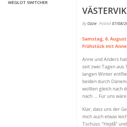
WEGLOT SWITCHER
VÄSTERVIK
By
Ozzie
Posted
07/08/2
Samstag, 6. August
Frühstück mit Anne
Anne und Anders hat
seit zwei Tagen aus 
langen Winter entfli
beiden durch Dänemar
wollten gleich nach 
nach …. Für uns wäre 
Klar, dass uns der G
mich auch etwas leic
Tschüss: “Hejdå” un