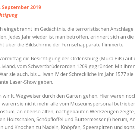
1. September 2019
htigung
h eingebrannt im Gedächtnis, die terroristischen Anschläge
en. Jedes Jahr wieder ist man betroffen, erinnert sich an di
cht über die Bildschirme der Fernsehapparate flimmerte.
Vormittag die Besichtigung der Ordensburg (Mura Pils) auf 
Livland, vom Schwertbrüderorden 1209 gegründet. Mit ihre
r sie auch, bis … Iwan IV der Schreckliche im Jahr 1577 sie 
ante Laser-Show geben.
n wir lt. Wegweiser durch den Garten gehen. Hier waren no
 waren sie nicht mehr alle vom Museumspersonal betrieben
 Kostüm, an ebenso alten, nachgebauten Werkzeugen zeigte,
agen Holzschalen, Schöpflöffel und Buttermesser (!) herum,
rn und Knochen zu Nadeln, Knöpfen, Speerspitzen und sons