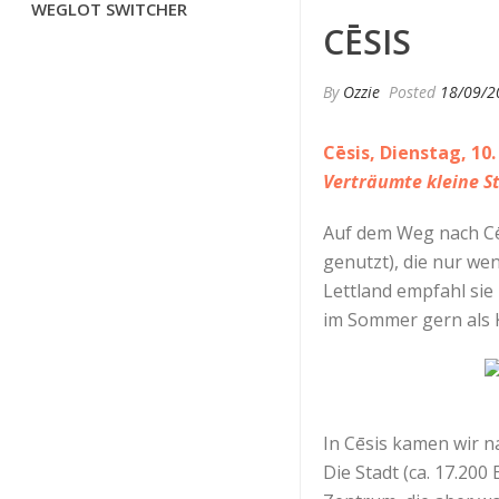
WEGLOT SWITCHER
CĒSIS
By
Ozzie
Posted
18/09/2
Cēsis, Dienstag, 10
Verträumte kleine S
Auf dem Weg nach Cēs
genutzt), die nur we
Lettland empfahl sie
im Sommer gern als K
In Cēsis kamen wir na
Die Stadt (ca. 17.200