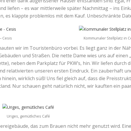
hl eher dank abgerissener Häuser entstanden sind. Egal, Fr
und liefen – es war mittlerweile später Nachmittag – ins Ein
, es klappte problemlos mit dem Kauf. Unbeschränkte Dat
– Cesis
Kommunaler Stellplatz in C
uten wir im Touristenbüro vorbei. Es liegt ganz in der Näh
 Gebäuden und Straßen. Die nette Dame wies uns auf einen „
lette), neben dem Parkplatz für PKW’s, hin. Wir liefen durch
nd relativierten unseren ersten Eindruck. Ein zauberhaft u
hinein, wirklich süß! Uns fiel gleich auf, dass die Preisstruk
Estland. Nur schauen geht natürlich nicht, wir kauften ein p
Uriges, gemütliches Café
uereigebäude, das zum Brauen nicht mehr genutzt wird. Eine 