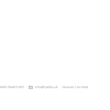
004917644531601
info@habbe.uk
Heaven Can Wait