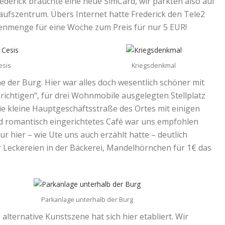
ederick brauchte eine neue SimCard, wir parkten also auf
kaufszentrum. Übers Internet hatte Frederick den Tele2
enmenge für eine Woche zum Preis für nur 5 EUR!
esis
Kriegsdenkmal
e der Burg. Hier war alles doch wesentlich schöner mit
richtigen“, für drei Wohnmobile ausgelegten Stellplatz
 die kleine Hauptgeschäftsstraße des Ortes mit einigen
nd romantisch eingerichtetes Café war uns empfohlen
tur hier – wie Ute uns auch erzählt hatte – deutlich
aar Leckereien in der Bäckerei, Mandelhörnchen für 1€ das
Parkanlage unterhalb der Burg
alternative Kunstszene hat sich hier etabliert. Wir