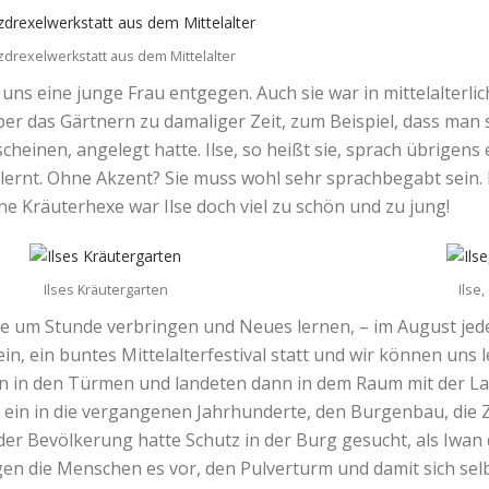
zdrexelwerkstatt aus dem Mittelalter
ns eine junge Frau entgegen. Auch sie war in mittelalterli
über das Gärtnern zu damaliger Zeit, zum Beispiel, dass man 
 scheinen, angelegt hatte. Ilse, so heißt sie, sprach übrigen
elernt. Ohne Akzent? Sie muss wohl sehr sprachbegabt sein.
ne Kräuterhexe war Ilse doch viel zu schön und zu jung!
Ilses Kräutergarten
Ilse,
 um Stunde verbringen und Neues lernen, – im August jeden
in, ein buntes Mittelalterfestival statt und wir können uns l
n in den Türmen und landeten dann in dem Raum mit der La
r ein in die vergangenen Jahrhunderte, den Burgenbau, die
der Bevölkerung hatte Schutz in der Burg gesucht, als Iwan 
ogen die Menschen es vor, den Pulverturm und damit sich sel