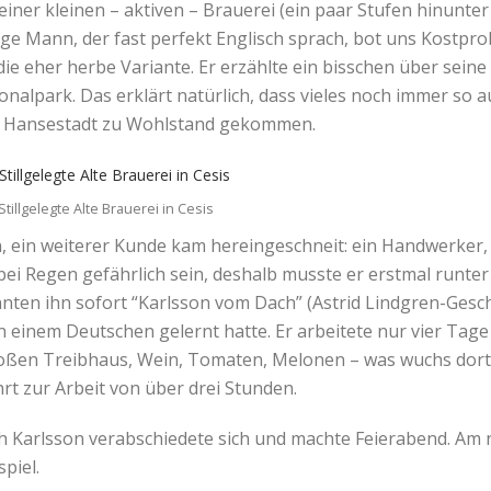
einer kleinen – aktiven – Brauerei (ein paar Stufen hinunter 
ge Mann, der fast perfekt Englisch sprach, bot uns Kostpr
ie eher herbe Variante. Er erzählte ein bisschen über seine St
onalpark. Das erklärt natürlich, dass vieles noch immer so a
s Hansestadt zu Wohlstand gekommen.
Stillgelegte Alte Brauerei in Cesis
 ein weiterer Kunde kam hereingeschneit: ein Handwerker, 
bei Regen gefährlich sein, deshalb musste er erstmal runt
nnten ihn sofort “Karlsson vom Dach” (Astrid Lindgren-Gesch
 einem Deutschen gelernt hatte. Er arbeitete nur vier Tage i
ßen Treibhaus, Wein, Tomaten, Melonen – was wuchs dort ni
rt zur Arbeit von über drei Stunden.
h Karlsson verabschiedete sich und machte Feierabend. Am n
piel.