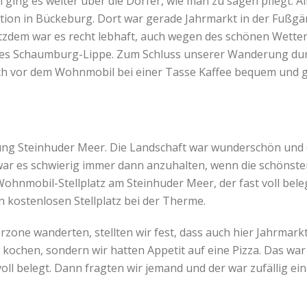
ging es weiter über die Dörfer, wie man zu sagen pflegt. 
tion in Bückeburg. Dort war gerade Jahrmarkt in der Fußgä
tzdem war es recht lebhaft, auch wegen des schönen Wetter
ses Schaumburg-Lippe. Zum Schluss unserer Wanderung dur
h vor dem Wohnmobil bei einer Tasse Kaffee bequem und 
ung Steinhuder Meer. Die Landschaft war wunderschön und 
war es schwierig immer dann anzuhalten, wenn die schönsten
hnmobil-Stellplatz am Steinhuder Meer, der fast voll beleg
n kostenlosen Stellplatz bei der Therme.
rzone wanderten, stellten wir fest, dass auch hier Jahrmar
 kochen, sondern wir hatten Appetit auf eine Pizza. Das war 
oll belegt. Dann fragten wir jemand und der war zufällig ei