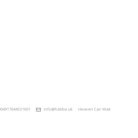
004917644531601
info@habbe.uk
Heaven Can Wait