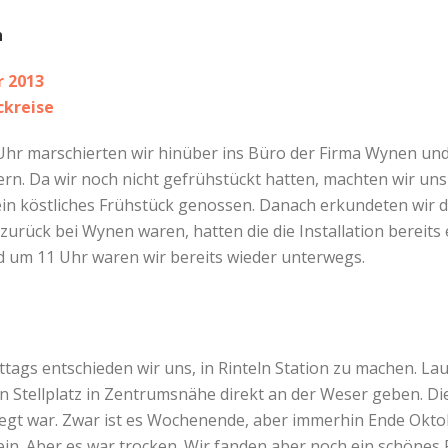
n
r 2013
ckreise
r marschierten wir hinüber ins Büro der Firma Wynen und a
ern. Da wir noch nicht gefrühstückt hatten, machten wir uns
ein köstliches Frühstück genossen. Danach erkundeten wir d
zurück bei Wynen waren, hatten die die Installation bereits 
d um 11 Uhr waren wir bereits wieder unterwegs.
tags entschieden wir uns, in Rinteln Station zu machen. L
n Stellplatz in Zentrumsnähe direkt an der Weser geben. 
belegt war. Zwar ist es Wochenende, aber immerhin Ende Okt
in. Aber es war trocken. Wir fanden aber noch ein schönes 