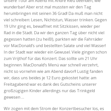
unsere Tour am Abend mit André Rieu beenden, wie
wunderbar! Aber erst mal mussten wir den Tag
herumbringen mit seinen 36 Grad! Da muß man nicht
viel schreiben: Lesen, Nichtstun, Wasser trinken. Gegen
19 Uhr ging es, bewaffnet mit Sitzkissen, wieder per
Rad in die Stadt. Da wir den ganzen Tag über nicht viel
gegessen hatten (zu heiß!), parkten wir die Fahrräder
vor MacDonald’s und bestellten Salate und viel Wasser!
In der Stadt war wieder ein Gewusel. Viele gingen schon
zum Vrijthof für das Konzert. Das sollte um 21 Uhr
beginnen. MacDonald’s Menü war schnell verzehrt,
nicht so vornehm wie am Abend davor!! Lustig fanden
wir, dass uns beides je 12 Euro gekostet hatte: am
Freitagabend war es dank des Gutscheins unserer
großzügigen Kinder allerdings nur das Trinkgeld
gewesen …
Wir zogen mit dem Strom der Konzertbesucher los, es