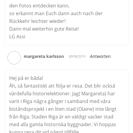
den Fotos entdecken kann,
so erkannt man Euch dann auch nach der
Rückkehr leichter wieder!
Dann mal weiterhin gute Reise!
LG Assi
margareta karlsson
Antworten
30/08/2019
Hej på er båda!
Åh, så fantastiskt att följa er resa. Det blir också
värdefulla historielektioner. Jag( Margareta) har
varit i Riga några gånger i samband med våra
biståndsprojekt i en liten stad (Olaine) inte långt
från Riga. Staden Riga är en väldigt vacker stad
med alla gamla historiska byggnader. Vi hoppas
kunna resa dit vid något tillfälle.