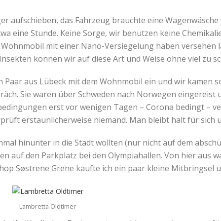
änger aufschieben, das Fahrzeug brauchte eine Wagenwäsche 
twa eine Stunde. Keine Sorge, wir benutzen keine Chemikalie
r Wohnmobil mit einer Nano-Versiegelung haben versehen la
 Insekten können wir auf diese Art und Weise ohne viel zu s
n Paar aus Lübeck mit dem Wohnmobil ein und wir kamen sof
präch. Sie waren über Schweden nach Norwegen eingereist u
sebedingungen erst vor wenigen Tagen – Corona bedingt – ve
prüft erstaunlicherweise niemand. Man bleibt halt für sich 
nmal hinunter in die Stadt wollten (nur nicht auf dem absch
en auf den Parkplatz bei den Olympiahallen. Von hier aus w
op Søstrene Grene kaufte ich ein paar kleine Mitbringsel 
Lambretta Oldtimer