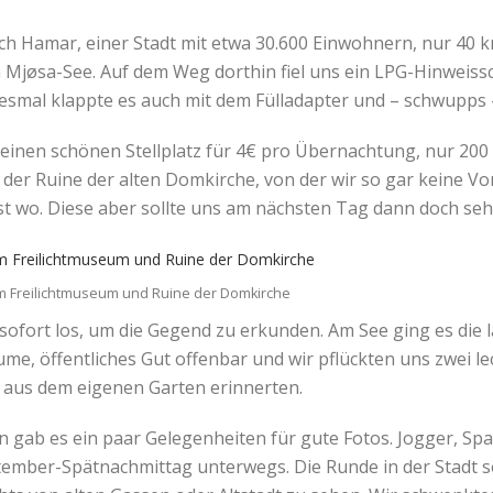
ch Hamar, einer Stadt mit etwa 30.600 Einwohnern, nur 40 
jøsa-See. Auf dem Weg dorthin fiel uns ein LPG-Hinweissch
 diesmal klappte es auch mit dem Fülladapter und – schwupps 
einen schönen Stellplatz für 4€ pro Übernachtung, nur 20
der Ruine der alten Domkirche, von der wir so gar keine Vo
t wo. Diese aber sollte uns am nächsten Tag dann doch seh
am Freilichtmuseum und Ruine der Domkirche
 sofort los, um die Gegend zu erkunden. Am See ging es die
me, öffentliches Gut offenbar und wir pflückten uns zwei 
 aus dem eigenen Garten erinnerten.
gab es ein paar Gelegenheiten für gute Fotos. Jogger, Spa
mber-Spätnachmittag unterwegs. Die Runde in der Stadt selb