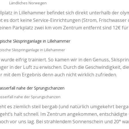
Ländliches Norwegen
lplatz in Lillehammer befindet sich direkt unterhalb der o
bt es dort keine Service-Einrichtungen (Strom, Frischwasser o
 einen Parkplatz zwei km vom Zentrum entfernt sind 12€ fü
ische Skispringanlage in Lillehammer
wurde eifrig trainiert. So kamen wir in den Genuss, Skispri
ger in der Luft zu erwischen. Durch die Geschwindigkeit, die 
ar mit dem Ergebnis denn auch nicht wirklich zufrieden.
sserfall nahe der Sprungschanzen
eht es ziemlich steil bergab (und natürlich umgekehrt berg
a geht’s halt schnell. Im Zentrum angekommen, entschädigte
 noch vor uns lag. Bei strahlendem Sonnenschein und 20° w