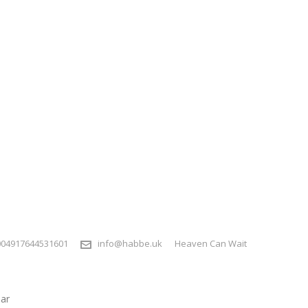
004917644531601
info@habbe.uk
Heaven Can Wait