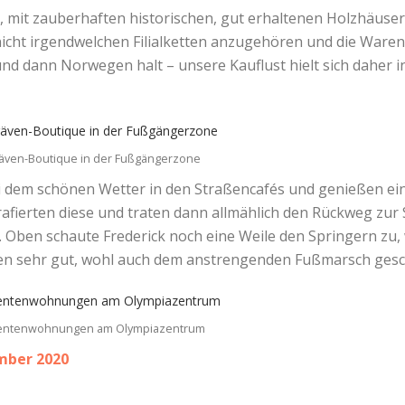
e, mit zauberhaften historischen, gut erhaltenen Holzhäus
icht irgendwelchen Filialketten anzugehören und die Warenso
 und dann Norwegen halt – unsere Kauflust hielt sich daher i
lräven-Boutique in der Fußgängerzone
ei dem schönen Wetter in den Straßencafés und genießen ei
grafierten diese und traten dann allmählich den Rückweg zur 
. Oben schaute Frederick noch eine Weile den Springern zu
efen sehr gut, wohl auch dem anstrengenden Fußmarsch gesc
entenwohnungen am Olympiazentrum
mber 2020