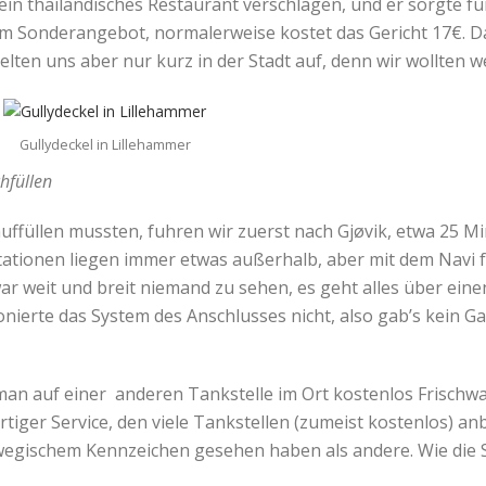
n ein thailändisches Restaurant verschlagen, und er sorgte f
im Sonderangebot, normalerweise kostet das Gericht 17€. 
elten uns aber nur kurz in der Stadt auf, denn wir wollten 
Gullydeckel in Lillehammer
hfüllen
uffüllen mussten, fuhren wir zuerst nach Gjøvik, etwa 25 Mi
tationen liegen immer etwas außerhalb, aber mit dem Navi fa
war weit und breit niemand zu sehen, es geht alles über ei
onierte das System des Anschlusses nicht, also gab’s kein Ga
n auf einer anderen Tankstelle im Ort kostenlos Frischwass
iger Service, den viele Tankstellen (zumeist kostenlos) anb
wegischem Kennzeichen gesehen haben als andere. Wie die