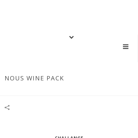
NOUS WINE PACK
HOME
/
PHOTOGRAPHY
/
NOUS WINE PACK
CHALLANGE